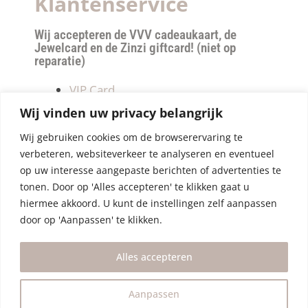
Klantenservice
Wij accepteren de VVV cadeaukaart, de
Jewelcard en de Zinzi giftcard! (niet op
reparatie)
VIP Card
Retourneren
Wij vinden uw privacy belangrijk
Betalen & verzendkosten
Wij gebruiken cookies om de browserervaring te
Privacy Policy
verbeteren, websiteverkeer te analyseren en eventueel
Algemene Voorwaarden
op uw interesse aangepaste berichten of advertenties te
tonen. Door op 'Alles accepteren' te klikken gaat u
hiermee akkoord. U kunt de instellingen zelf aanpassen
door op 'Aanpassen' te klikken.
Alles accepteren
Aanpassen