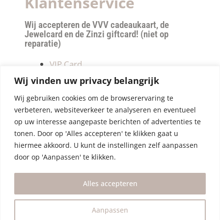
Klantenservice
Wij accepteren de VVV cadeaukaart, de
Jewelcard en de Zinzi giftcard! (niet op
reparatie)
VIP Card
Retourneren
Wij vinden uw privacy belangrijk
Betalen & verzendkosten
Wij gebruiken cookies om de browserervaring te
Privacy Policy
verbeteren, websiteverkeer te analyseren en eventueel
Algemene Voorwaarden
op uw interesse aangepaste berichten of advertenties te
tonen. Door op 'Alles accepteren' te klikken gaat u
hiermee akkoord. U kunt de instellingen zelf aanpassen
door op 'Aanpassen' te klikken.
Alles accepteren
Aanpassen