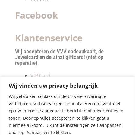
Facebook
Klantenservice
Wij accepteren de VVV cadeaukaart, de
Jewelcard en de Zinzi giftcard! (niet op
reparatie)
VIP Card
Retourneren
Wij vinden uw privacy belangrijk
Betalen & verzendkosten
Wij gebruiken cookies om de browserervaring te
Privacy Policy
verbeteren, websiteverkeer te analyseren en eventueel
Algemene Voorwaarden
op uw interesse aangepaste berichten of advertenties te
tonen. Door op 'Alles accepteren' te klikken gaat u
hiermee akkoord. U kunt de instellingen zelf aanpassen
door op 'Aanpassen' te klikken.