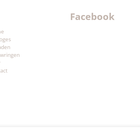
Facebook
me
oges
aden
wringen
r
act