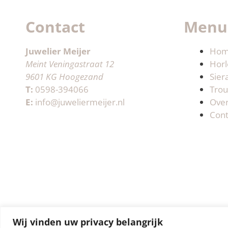
Contact
Menu
Juwelier Meijer
Ho
Meint Veningastraat 12
Horl
9601 KG Hoogezand
Sier
T:
0598-394066
Trou
E:
info@juweliermeijer.nl
Ove
Cont
Wij vinden uw privacy belangrijk