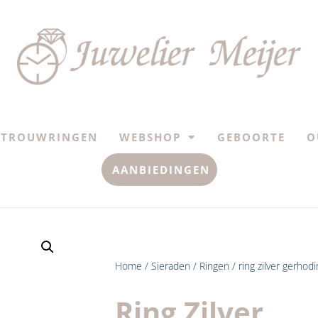
TROUWRINGEN
WEBSHOP
GEBOORTE
O
AANBIEDINGEN
Home
/
Sieraden
/
Ringen
/ ring zilver gerhod
Ring Zilver