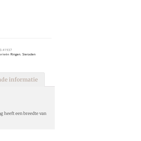
3.41937
orieën
Ringen
,
Sieraden
de informatie
ng heeft een breedte van