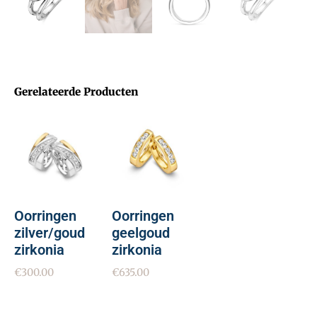
Gerelateerde Producten
Oorringen
Oorringen
zilver/goud
geelgoud
zirkonia
zirkonia
€
300.00
€
635.00