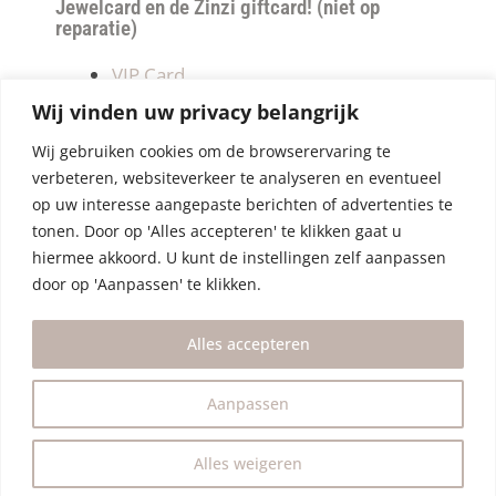
Jewelcard en de Zinzi giftcard! (niet op
reparatie)
VIP Card
Retourneren
Wij vinden uw privacy belangrijk
Betalen & verzendkosten
Wij gebruiken cookies om de browserervaring te
Privacy Policy
verbeteren, websiteverkeer te analyseren en eventueel
Algemene Voorwaarden
op uw interesse aangepaste berichten of advertenties te
tonen. Door op 'Alles accepteren' te klikken gaat u
hiermee akkoord. U kunt de instellingen zelf aanpassen
door op 'Aanpassen' te klikken.
Alles accepteren
Aanpassen
Alles weigeren