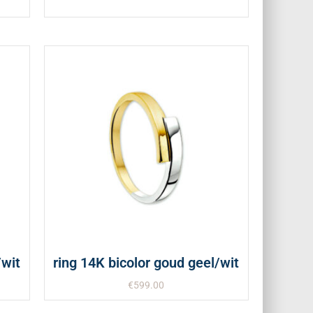
/wit
ring 14K bicolor goud geel/wit
€
599.00