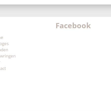
Facebook
me
oges
aden
wringen
r
act