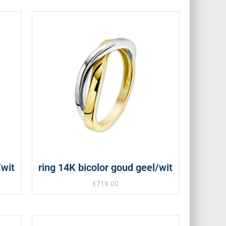
/wit
ring 14K bicolor goud geel/wit
€
719.00