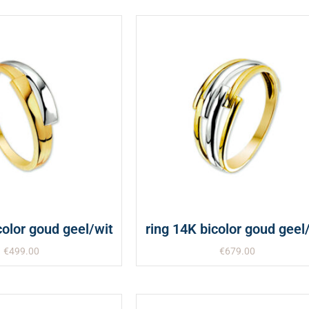
color goud geel/wit
ring 14K bicolor goud geel
€
499.00
€
679.00