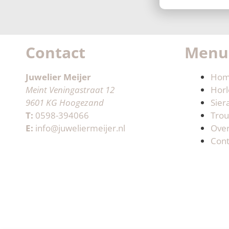
Contact
Menu
Juwelier Meijer
Ho
Meint Veningastraat 12
Horl
9601 KG Hoogezand
Sier
T:
0598-394066
Trou
E:
info@juweliermeijer.nl
Ove
Cont