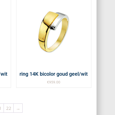
/wit
ring 14K bicolor goud geel/wit
€
959.00
1
22
→