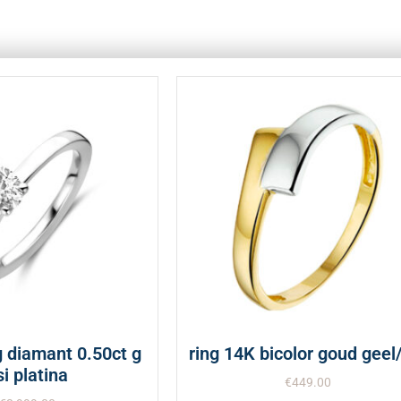
g diamant 0.50ct g
ring 14K bicolor goud geel
si platina
€
449.00