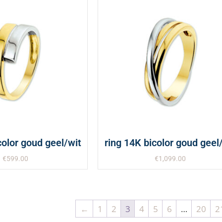
color goud geel/wit
ring 14K bicolor goud geel
€
599.00
€
1,099.00
←
1
2
3
4
5
6
…
20
2