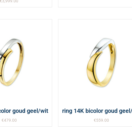
€
3,999.00
color goud geel/wit
ring 14K bicolor goud geel
€
479.00
€
559.00