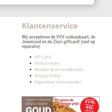
Klantenservice
Wij accepteren de VVV cadeaukaart, de
Jewelcard en de Zinzi giftcard! (niet op
reparatie)
VIP Card
Retourneren
Betalen & verzendkosten
Privacy Policy
Algemene Voorwaarden