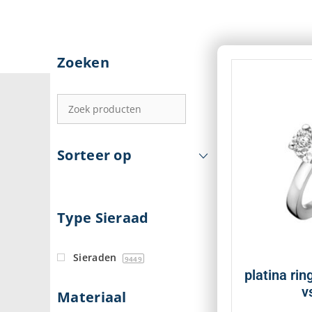
Zoeken
Sorteer op
Type Sieraad
Sieraden
9449
platina rin
v
Materiaal