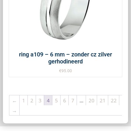
ring a109 – 6 mm – zonder cz zilver
gerhodineerd
€
95.00
←
1
2
3
4
5
6
7
…
20
21
22
→