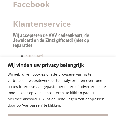
Facebook
Klantenservice
Wij accepteren de VVV cadeaukaart, de
Jewelcard en de Zinzi giftcard! (niet op
reparatie)
VIP Card
Retourneren
Wij vinden uw privacy belangrijk
Betalen & verzendkosten
Wij gebruiken cookies om de browserervaring te
Privacy Policy
verbeteren, websiteverkeer te analyseren en eventueel
Algemene Voorwaarden
op uw interesse aangepaste berichten of advertenties te
tonen. Door op 'Alles accepteren' te klikken gaat u
hiermee akkoord. U kunt de instellingen zelf aanpassen
door op 'Aanpassen' te klikken.