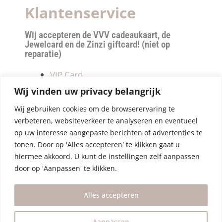
Klantenservice
Wij accepteren de VVV cadeaukaart, de
Jewelcard en de Zinzi giftcard! (niet op
reparatie)
VIP Card
Retourneren
Wij vinden uw privacy belangrijk
Betalen & verzendkosten
Wij gebruiken cookies om de browserervaring te
Privacy Policy
verbeteren, websiteverkeer te analyseren en eventueel
Algemene Voorwaarden
op uw interesse aangepaste berichten of advertenties te
tonen. Door op 'Alles accepteren' te klikken gaat u
hiermee akkoord. U kunt de instellingen zelf aanpassen
door op 'Aanpassen' te klikken.
Alles accepteren
Aanpassen