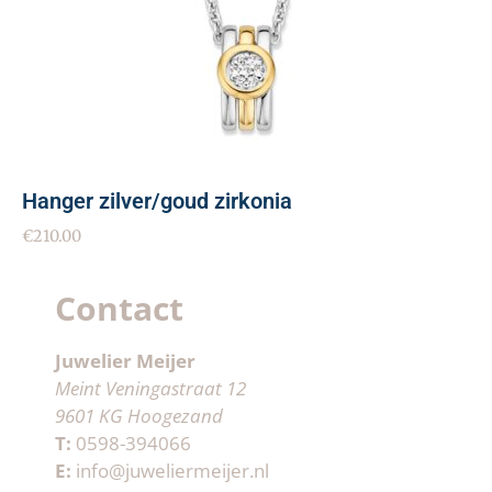
Hanger zilver/goud zirkonia
€
210.00
Contact
Juwelier Meijer
Meint Veningastraat 12
9601 KG Hoogezand
T:
0598-394066
E:
info@juweliermeijer.nl