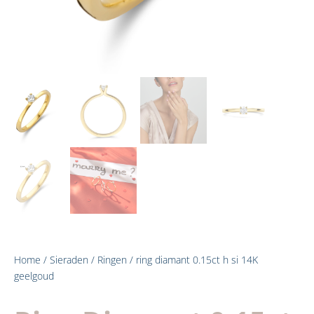
Home
/
Sieraden
/
Ringen
/ ring diamant 0.15ct h si 14K
geelgoud