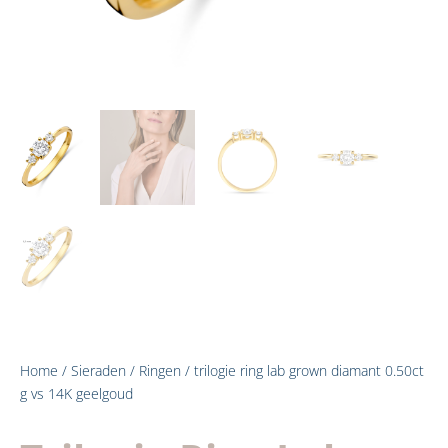
Home
/
Sieraden
/
Ringen
/ trilogie ring lab grown diamant 0.50ct
g vs 14K geelgoud